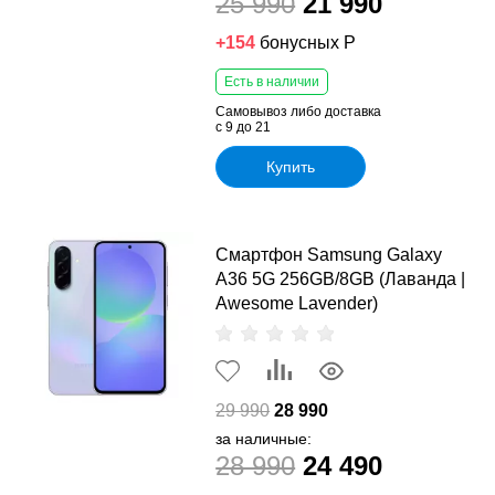
25 990
21 990
+154
бонусных Р
Есть в наличии
Самовывоз либо доставка
с 9 до 21
Купить
Смартфон Samsung Galaxy
A36 5G 256GB/8GB (Лаванда |
Awesome Lavender)
29 990
28 990
за наличные:
28 990
24 490