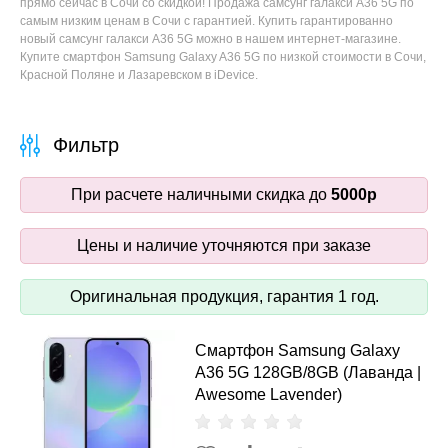
прямо сейчас в Сочи со скидкой! Продажа самсунг галакси A36 5G по
самым низким ценам в Сочи с гарантией. Купить гарантированно
новый самсунг галакси A36 5G можно в нашем интернет-магазине.
Купите смартфон Samsung Galaxy A36 5G по низкой стоимости в Сочи,
Красной Поляне и Лазаревском в iDevice.
Фильтр
При расчете наличными скидка до
5000р
Цены и наличие уточняются при заказе
Оригинальная продукция, гарантия 1 год.
Смартфон Samsung Galaxy
A36 5G 128GB/8GB (Лаванда |
Awesome Lavender)