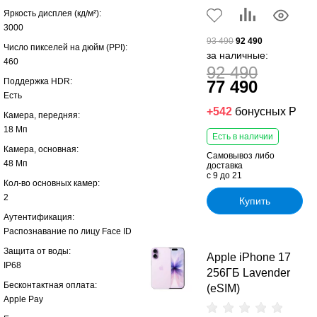
Яркость дисплея (кд/ м²):
3000
93 490
92 490
Число пикселей на дюйм (PPI):
за наличные:
460
92 490
Поддержка HDR:
77 490
Есть
+542
бонусных Р
Камера, передняя:
18 Мп
Есть в наличии
Камера, основная:
Самовывоз либо
48 Мп
доставка
с 9 до 21
Кол-во основных камер:
2
Купить
Аутентификация:
Распознавание по лицу Face ID
Защита от воды:
Apple iPhone 17
IP68
256ГБ Lavender
Бесконтактная оплата:
(eSIM)
Apple Pay