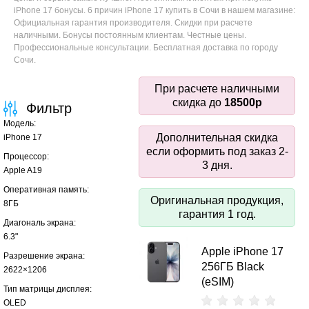
iPhone 17 бонусы. 6 причин iPhone 17 купить в Сочи в нашем магазине:
Официальная гарантия производителя. Скидки при расчете
наличными. Бонусы постоянным клиентам. Честные цены.
Профессиональные консультации. Бесплатная доставка по городу
Сочи.
При расчете наличными
скидка до
18500р
Фильтр
Модель:
Дополнительная скидка
iPhone 17
если оформить под заказ 2-
Процессор:
3 дня.
Apple A19
Оперативная память:
Оригинальная продукция,
8ГБ
гарантия 1 год.
Диагональ экрана:
6.3"
Apple iPhone 17
Разрешение экрана:
256ГБ Black
2622×1206
(eSIM)
Тип матрицы дисплея:
OLED