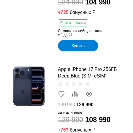
124 990
104 990
+735
бонусных Р
Есть в наличии
Самовывоз либо доставка
с 9 до 21
Купить
Apple iPhone 17 Pro 256ГБ
Deep Blue (SIM+eSIM)
130 990
129 990
за наличные:
129 990
108 990
+763
бонусных Р