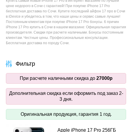
Купить самый новый iPhone 17 Pro в интернет магазине по лучшей
цене недорого в Сочи с гарантией! При покупке iPhone 17 Pro
бесплатная доставка по Сочи. Купите последний айфон 17 про в Сочи
в iDevice и убедитесь в том, что наши цены и сервис самые лучшие!
Постоянным клиентам при покупке iPhone 17 Pro бонусы. 6 причин
iPhone 17 Pro купить в Сочи в нашем магазине: Официальная гарантия
производителя. Скидки при расчете наличными. Бонусы постоянным
клиентам. Честные цены. Профессиональные консультации.
Бесплатная доставка по городу Сочи.
Фильтр
При расчете наличными скидка до
27000р
Дополнительная скидка если оформить под заказ 2-
3 дня.
Оригинальная продукция, гарантия 1 год.
Apple iPhone 17 Pro 256ГБ