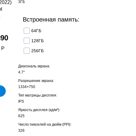
3ГБ
2022)
t
Встроенная память:
64ГБ
490
128ГБ
 Р
256ГБ
Диагональ экрана:
4.7"
Разрешение экрана:
1334×750
Тип матрицы дисплея:
IPS
Яркость дисплея (кд/ м²):
625
Число пикселей на дюйм (PPI):
326