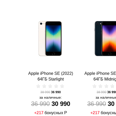
Apple iPhone SE (2022)
Apple iPhone SE
64ГБ Starlight
64ГБ Midni
38 990
36 990
38 990
36 99
за наличные:
за наличны
36 990
30 990
36 990
30
+217
бонусных Р
+217
бонусн