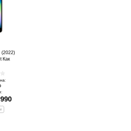
 (2022)
t Как
на:
0
е:
 990
и