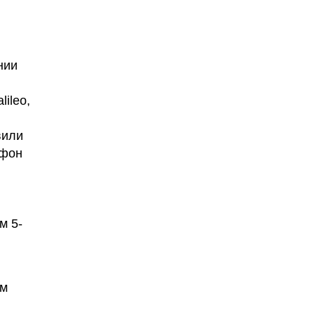
нии
ileo,
вили
тфон
м 5-
ем