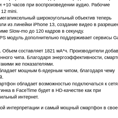
 +10 часов при воспроизведении аудио. Рабочие
12 mini.
-мегапиксельный широкоугольный объектив теперь
ли из линейки iPhone 13, создание видео в разреше
име Slow-mo до 120 кадров в секунду.
GPS модуль дополнительно поддерживает сервисы Gal
. Объем составляет 1821 мА*ч. Производители доба
енного чипа. Благодаря энергоэффективности, смар
такими же показателями.
обладает мощным 6-ядерным чипом, благодаря чему
й.
артфон обладает возможностью подключаться к сетя
тинка в FaceTime будет в HD-качестве как при
бильный интернет.
нной интерпретации и самый мощный смартфон в сво