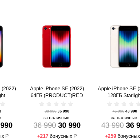
 (2022)
Apple iPhone SE (2022)
Apple iPhone SE (
ght
64ГБ (PRODUCT)RED
128ГБ Starligh
0
38 990
36 990
45 990
43 990
е:
за наличные:
за наличные:
 990
36 990
30 990
43 990
36 
ых Р
+217
бонусных Р
+259
бонусных