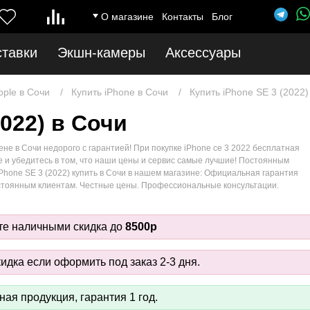
О магазине
Контакты
Блог
ставки
Экшн-камеры
Аксессуары
pple в Сочи
Купить iPhone в Сочи
Купить iPhone SE 3 (2022)
2022) в Сочи
ене в Сочи недорого с гарантией! При покупке iPhone се 3 2022 бесплатная
ice и убедитесь в том, что наши цены и сервис самые лучшие! Постоянным
 iPhone SE 3 (2022) купить в Сочи в нашем магазине: Официальная гарантия
стоянным клиентам. Честные цены. Профессиональные консультации.
те наличными скидка до
8500р
идка если оформить под заказ 2-3 дня.
ая продукция, гарантия 1 год.