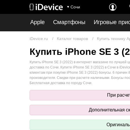
Сочи
Apple
Смартфоны
Игровые при
iDevice.ru
Каталог товаров
Купить технику A
Купить iPhone SE 3 (
Купить iPhone SE 3 (2022) в интернет магазине по лучшей ц
доставка по Сочи. Купите iPhone SE 3 (2022) в Сочи в iDev
клиентам при покупке iPhone SE 3 (2022) бонусы. 6 причин
производителя. Скидки при расчете наличными. Бонусы по
Бесплатная доставка по городу Сочи.
При расче
Дополнительная ск
Оригинальн