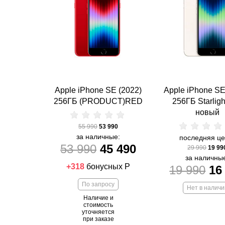
Apple iPhone SE (2022)
Apple iPhone SE
256ГБ (PRODUCT)RED
256ГБ Starligh
новый
55 990
53 990
за наличные:
последняя це
53 990
45 490
29 990
19 99
за наличны
+318
бонусных Р
19 990
16
По запросу
Нет в наличи
Наличие и
стоимость
уточняется
при заказе