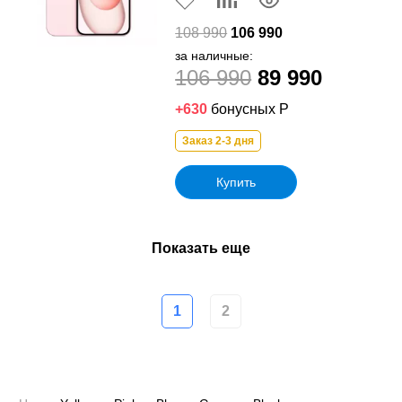
108 990
106 990
за наличные:
106 990
89 990
+630
бонусных Р
Заказ 2-3 дня
Купить
Показать еще
1
2