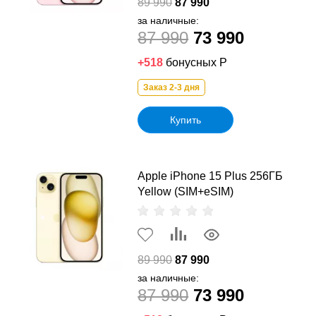
89 990
87 990
за наличные:
87 990
73 990
+518
бонусных Р
Заказ 2-3 дня
Купить
Apple iPhone 15 Plus 256ГБ
Yellow (SIM+eSIM)
89 990
87 990
за наличные:
87 990
73 990