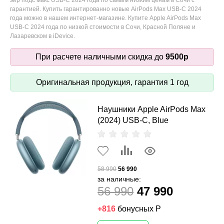
эйр подс макс USB-C 2024 года по самым низким ценам в Сочи с
гарантией. Купить гарантированно новые AirPods Max USB-C 2024
года можно в нашем интернет-магазине. Купите Apple AirPods Max
USB-C 2024 года по низкой стоимости в Сочи, Красной Поляне и
Лазаревском в iDevice.
При расчете наличными скидка до
9500р
Оригинальная продукция, гарантия 1 год
Наушники Apple AirPods Max
(2024) USB-C, Blue
58 990
56 990
за наличные:
56 990
47 990
+816
бонусных Р