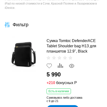
iPad по низкой стоимости в Сочи, Красной Поляне и Лазаревском в
iDevice.
Фильтр
Сумка Tomtoc DefenderACE
Tablet Shoulder bag H13 для
планшетов 12.9", Black
5 990
+210
бонусных Р
Есть в наличии
Самовывоз либо доставка
с 9 до 21