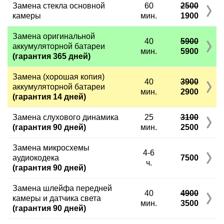
Замена стекла основной
60
2500
камеры
мин.
1900
Замена оригинальной
40
5900
аккумуляторной батареи
мин.
5900
(гарантия 365 дней)
Замена (хорошая копия)
40
3900
аккумуляторной батареи
мин.
2900
(гарантия 14 дней)
Замена слухового динамика
25
3100
(гарантия 90 дней)
мин.
2500
Замена микросхемы
4-6
аудиокодека
7500
ч.
(гарантия 90 дней)
Замена шлейфа передней
40
4900
камеры и датчика света
мин.
3500
(гарантия 90 дней)