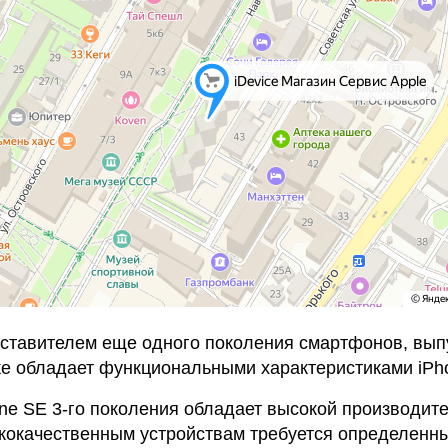
дставителем еще одного поколения смартфонов, вып
кже обладает функциональными характеристиками iPh
hone SE 3-го поколения обладает высокой производи
ококачественным устройствам требуется определенн