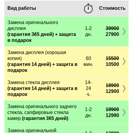
Вид работы
Стоимость
Замена оригинального
дисплея
1-2
39900
(гарантия 365 дней) + защита
дн.
27900
в подарок
Замена дисплея (хорошая
копия)
60
15500
(гарантия 14 дней) + защита в
мин.
10500
подарок
Замена стекла дисплея
14-
18900
(гарантия 14 дней) + защита в
24
12900
подарок
ч.
Замена оригинального заднего
1-2
19900
стекла, сапфировые стекла
дн.
12990
камер
(гарантия 365 дней)
Замена оригинальной