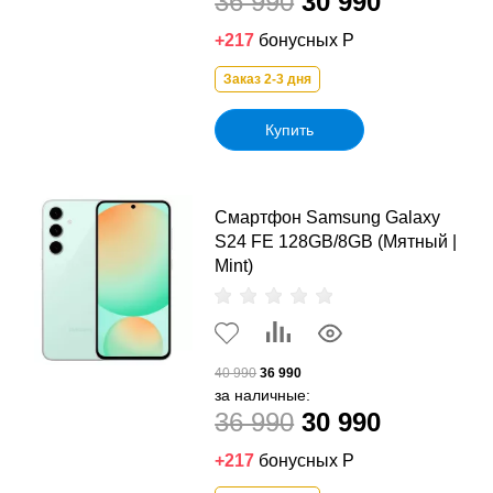
36 990
30 990
+217
бонусных Р
Заказ 2-3 дня
Купить
Смартфон Samsung Galaxy
S24 FE 128GB/8GB (Мятный |
Mint)
40 990
36 990
за наличные:
36 990
30 990
+217
бонусных Р