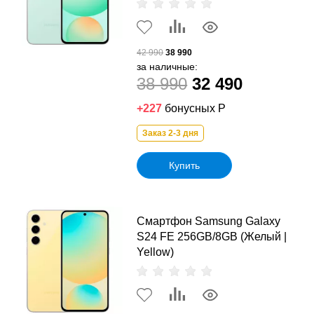
42 990
38 990
за наличные:
38 990
32 490
+227
бонусных Р
Заказ 2-3 дня
Купить
Смартфон Samsung Galaxy
S24 FE 256GB/8GB (Желый |
Yellow)