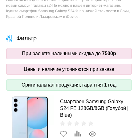
самым низким ценам в Сочи с гарантией. Купить гарантированно
новый самсунг галакси s24 fe можно в нашем интернет-магазине.
Купите смартфон Samsung Galaxy S24 fe по низкой стоимости в Сочи,
Красной Поляне и Лазаревском в iDevice.
Фильтр
При расчете наличными скидка до
7500р
Цены и наличие уточняются при заказе
Оригинальная продукция, гарантия 1 год.
Смартфон Samsung Galaxy
S24 FE 128GB/8GB (Голубой |
Blue)