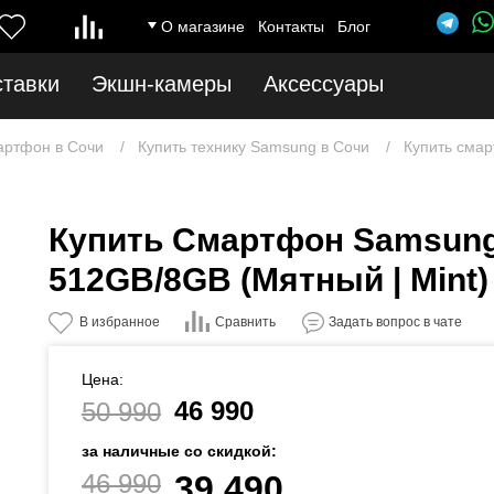
О магазине
Контакты
Блог
ставки
Экшн-камеры
Аксессуары
артфон в Сочи
Купить технику Samsung в Сочи
Купить смар
Купить Смартфон Samsung
512GB/8GB (Мятный | Mint)
Сравнить
В избранное
Задать вопрос в чате
Цена:
46 990
50 990
за наличные со скидкой:
46 990
39 490