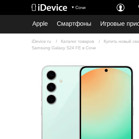
Сочи
Apple
Смартфоны
Игровые при
iDevice.ru
Каталог товаров
Купить новый см
Samsung Galaxy S24 FE в Сочи