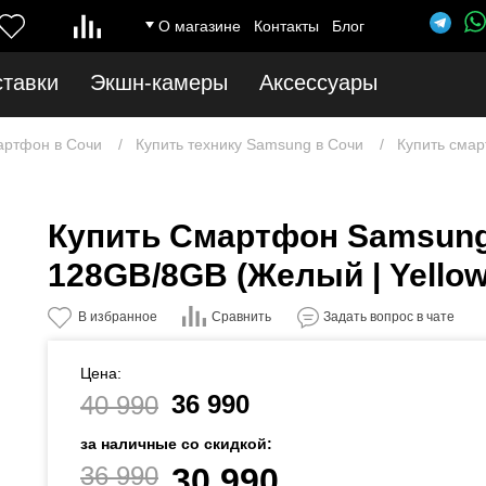
О магазине
Контакты
Блог
ставки
Экшн-камеры
Аксессуары
артфон в Сочи
Купить технику Samsung в Сочи
Купить смар
Купить Смартфон Samsung
128GB/8GB (Желый | Yellow
Сравнить
В избранное
Задать вопрос в чате
Цена:
36 990
40 990
за наличные со скидкой:
36 990
30 990