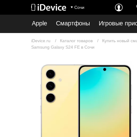
Сочи
Apple
Смартфоны
Игровые при
iDevice.ru
Каталог товаров
Купить новый см
Samsung Galaxy S24 FE в Сочи