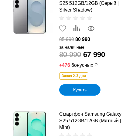
S25 512GB/12GB (Серый |
Silver Shadow)
85 990
80 990
за наличные:
80 990
67 990
+476
бонусных Р
Заказ 2-3 дня
Купить
Смартфон Samsung Galaxy
S25 512GB/12GB (Мятный |
Mint)