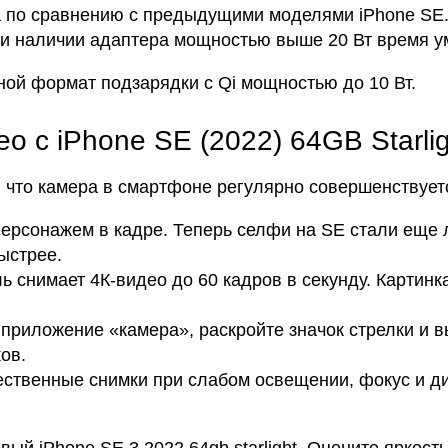
 по сравнению с предыдущими моделями iPhone SE.
При наличии адаптера мощностью выше 20 Вт время у
ой формат подзарядки с Qi мощностью до 10 Вт.
о с iPhone SE (2022) 64GB Starlig
 что камера в смартфоне регулярно совершенствуетс
персонажем в кадре. Теперь селфи на SE стали еще л
ыстрее.
ь снимает 4К-видео до 60 кадров в секунду. Картинк
е приложение «камера», раскройте значок стрелки и
ков.
чественные снимки при слабом освещении, фокус и 