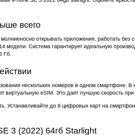
й iPhone SE 3 2022 64gb starlight. Оцените яркость
выше всего
олниеносно открывать приложения, работать без сб
 14 модели. Система гарантирует идеальную произво
6 Гб.
ействии
ования нескольких номеров в одном смартфоне. В н
т виртуальную eSIM. Это дает лучшую скорость при
ь. Устанавливайте до 8 цифровых карт на смартфон
 3 (2022) 64гб Starlight