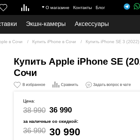
О магазине
Контакты
Блог
ставки
Экшн-камеры
Аксессуары
pple в Сочи
Купить iPhone в Сочи
Купить iPhone SE 3 (2022)
Купить Apple iPhone SE (202
Сочи
Сравнить
В избранное
Задать вопрос в чате
Цена:
36 990
38 990
за наличные со скидкой:
36 990
30 990