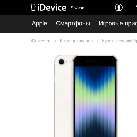
Сочи
Apple
Смартфоны
Игровые при
iDevice.ru
Каталог товаров
Купить технику A