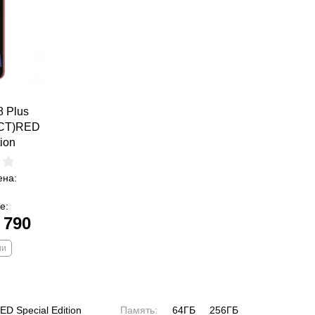
8 Plus
CT)RED
tion
ена:
е:
 790
ии
 Special Edition
Память:
64ГБ
256ГБ