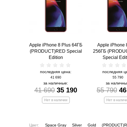
Apple iPhone 8 Plus 64ГБ
Apple iPhone 
(PRODUCT)RED Special
256ГБ (PRODU
Edition
Special Edi
последняя цена:
последняя ц
41 690
55 790
за наличные:
за наличны
41 690
35 190
55 790
46
Нет в наличии
Нет в налич
Цвет:
Space Gray
Silver
Gold
(PRODUCT)RED