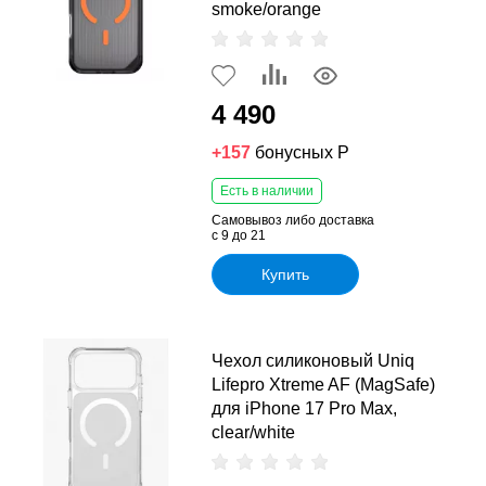
smoke/orange
4 490
+157
бонусных Р
Есть в наличии
Самовывоз либо доставка
с 9 до 21
Купить
Чехол силиконовый Uniq
Lifepro Xtreme AF (MagSafe)
для iPhone 17 Pro Max,
clear/white