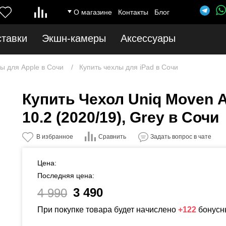
О магазине
Контакты
Блог
ставки
Экшн-камеры
Аксессуары
ы для Apple в Сочи
Купить чехлы для iPad в Сочи
Купить Чехол Uniq Moven An
10.2 (2020/19), Grey в Сочи
Сравнить
В избранное
Задать вопрос в чате
Цена:
Последняя цена:
3 490
4 990
При покупке товара будет начислено
+122
бонусн