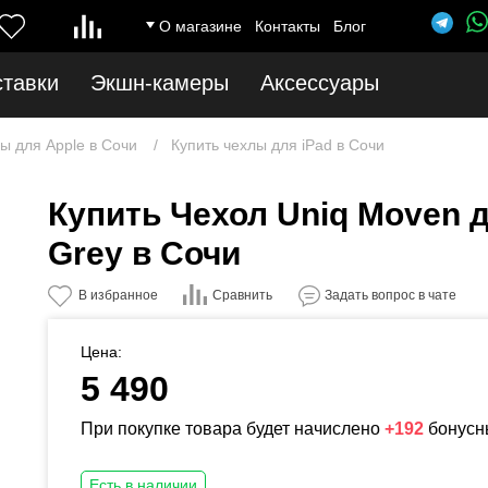
О магазине
Контакты
Блог
ставки
Экшн-камеры
Аксессуары
ы для Apple в Сочи
Купить чехлы для iPad в Сочи
Купить Чехол Uniq Moven дл
Grey в Сочи
Сравнить
В избранное
Задать вопрос в чате
Цена:
5 490
При покупке товара будет начислено
+192
бонусн
Есть в наличии