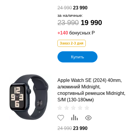
24 990
23 990
за наличные:
23 990
19 990
+140
бонусных Р
Заказ 2-3 дня
Купить
Apple Watch SE (2024) 40mm,
алюминий Midnight,
спортивный ремешок Midnight,
S/M (130-180мм)
24 990
23 990