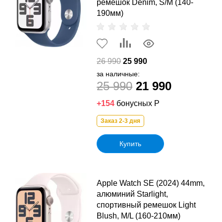
ремешок Denim, S/M (140-
190мм)
26 990
25 990
за наличные:
25 990
21 990
+154
бонусных Р
Заказ 2-3 дня
Купить
Apple Watch SE (2024) 44mm,
алюминий Starlight,
спортивный ремешок Light
Blush, M/L (160-210мм)