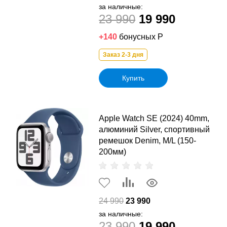
за наличные:
23 990
19 990
+140
бонусных Р
Заказ 2-3 дня
Купить
Apple Watch SE (2024) 40mm,
алюминий Silver, спортивный
ремешок Denim, M/L (150-
200мм)
24 990
23 990
за наличные:
23 990
19 990