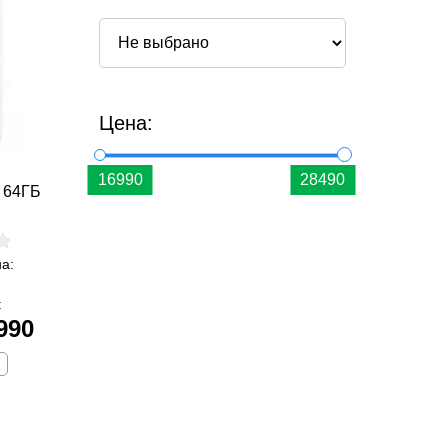
Цена:
E 64ГБ
а:
:
990