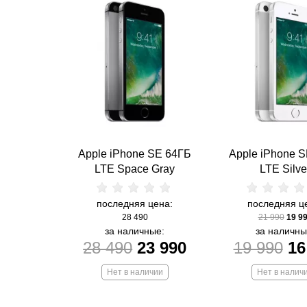
Apple iPhone SE 64ГБ
Apple iPhone 
LTE Space Gray
LTE Silve
последняя цена:
последняя ц
28 490
21 990
19 9
за наличные:
за наличны
28 490
23 990
19 990
16
Нет в наличии
Нет в налич