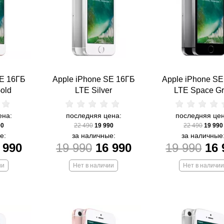
SE 16ГБ
Apple iPhone SE 16ГБ
Apple iPhone S
old
LTE Silver
LTE Space G
ена:
последняя цена:
последняя цен
90
22 490
19 990
22 490
19 990
е:
за наличные:
за наличные
 990
19 990
16 990
19 990
16 
ии
Нет в наличии
Нет в наличии