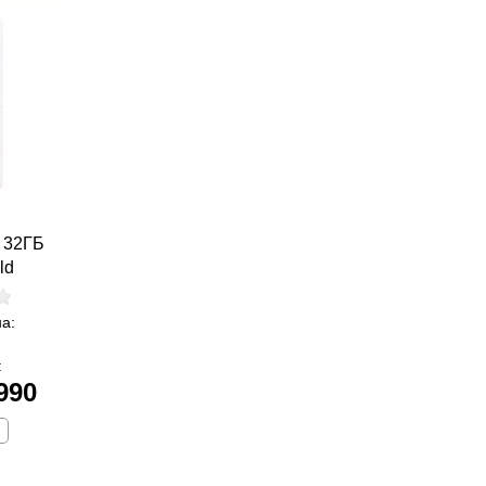
E 32ГБ
ld
а:
:
990