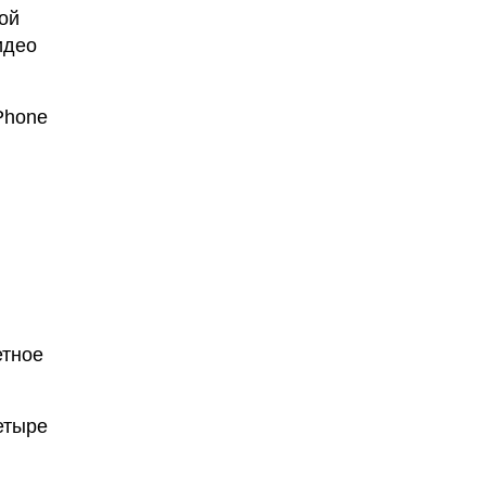
ой
идео
Phone
етное
етыре