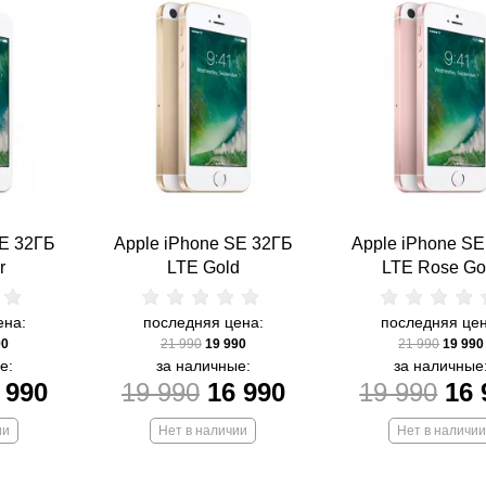
SE 32ГБ
Apple iPhone SE 32ГБ
Apple iPhone S
r
LTE Gold
LTE Rose Go
ена:
последняя цена:
последняя цен
90
21 990
19 990
21 990
19 990
е:
за наличные:
за наличные
 990
19 990
16 990
19 990
16 
ии
Нет в наличии
Нет в наличии