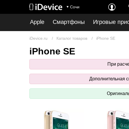
Сочи
Apple
Смартфоны
Игровые при
iDevice.ru
Каталог товаров
iPhone SE
iPhone SE
При расч
Дополнительная ск
Оригиналь