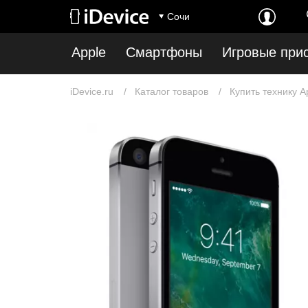
Сочи
Apple
Смартфоны
Игровые при
iDevice.ru
Каталог товаров
Купить технику A