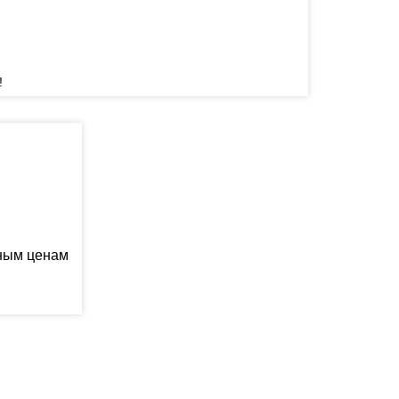
!
ьным ценам