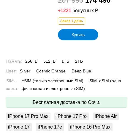
207 990
174 490
+1221
бонусных Р
Заказ 1 день
Купить
Память:
256ГБ
512ГБ
1ТБ
2ТБ
Цвет:
Silver
Cosmic Orange
Deep Blue
SIM-
eSIM (только электронные SIM)
SIM+eSIM (одна
карта:
физическая и электронные SIM)
Бесплатная доставка по Сочи.
iPhone 17 Pro Max
iPhone 17 Pro
iPhone Air
iPhone 17
iPhone 17e
iPhone 16 Pro Max