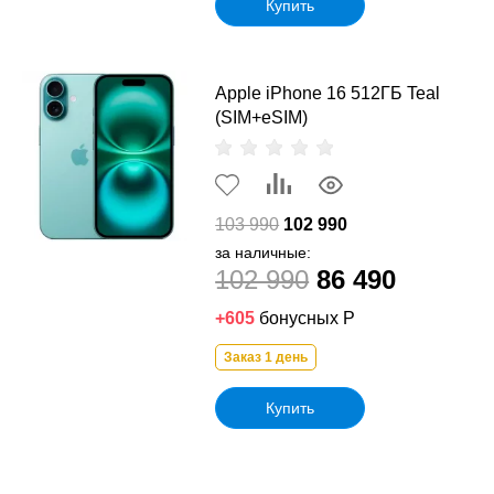
Купить
Apple iPhone 16 512ГБ Teal
(SIM+eSIM)
103 990
102 990
за наличные:
102 990
86 490
+605
бонусных Р
Заказ 1 день
Купить