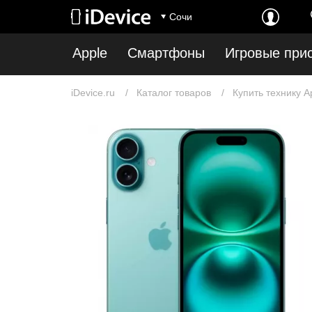
Сочи
Apple
Смартфоны
Игровые при
iDevice.ru
Каталог товаров
Купить технику A