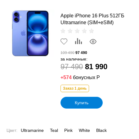
Apple iPhone 16 Plus 512ГБ
Ultramarine (SIM+eSIM)
109 490
97 490
за наличные:
97 490
81 990
+574
бонусных Р
Заказ 1 день
Купить
Цвет:
Ultramarine
Teal
Pink
White
Black