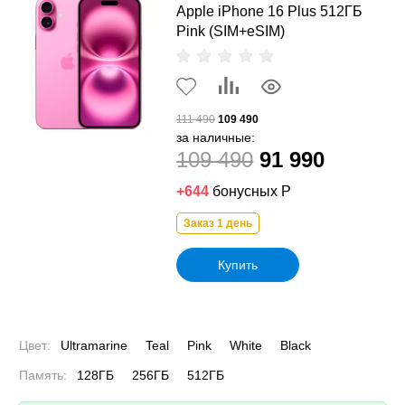
Apple iPhone 16 Plus 512ГБ
Pink (SIM+eSIM)
111 490
109 490
за наличные:
109 490
91 990
+644
бонусных Р
Заказ 1 день
Купить
Цвет:
Ultramarine
Teal
Pink
White
Black
Память:
128ГБ
256ГБ
512ГБ