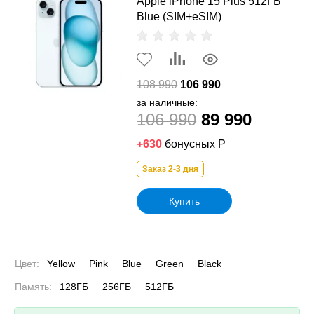
Apple iPhone 15 Plus 512ГБ
Blue (SIM+eSIM)
108 990
106 990
за наличные:
106 990
89 990
+630
бонусных Р
Заказ 2-3 дня
Купить
Цвет:
Yellow
Pink
Blue
Green
Black
Память:
128ГБ
256ГБ
512ГБ