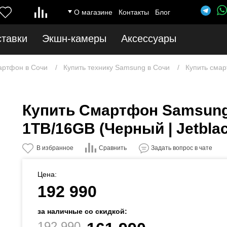
О магазине
Контакты
Блог
ставки
Экшн-камеры
Аксессуары
артфон в Сочи
Купить технику Samsung в Сочи
Купить смар
Купить Смартфон Samsung 
1TB/16GB (Черный | Jetblac
Сравнить
В избранное
Задать вопрос в чате
Цена:
192 990
за наличные со скидкой:
192 990