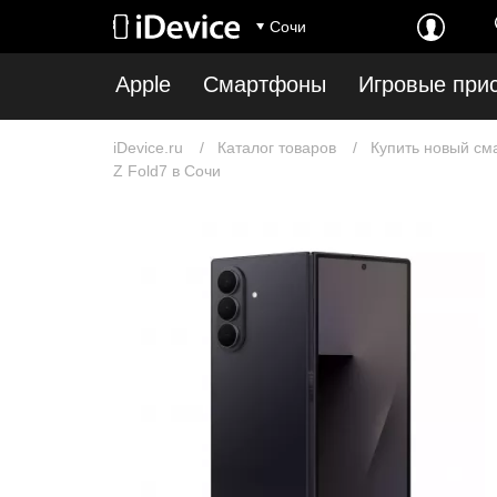
Сочи
Apple
Смартфоны
Игровые при
iDevice.ru
Каталог товаров
Купить новый см
Z Fold7 в Сочи