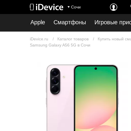
Сочи
Apple
Смартфоны
Игровые при
iDevice.ru
Каталог товаров
Купить новый см
Samsung Galaxy A56 5G в Сочи