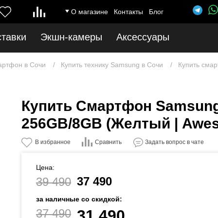
О магазине
Контакты
Блог
ставки
Экшн-камеры
Аксессуары
артфон в Сочи
Купить технику Samsung в Сочи
Купить смар
Купить Смартфон Samsung
256GB/8GB (Желтый | Awes
Сравнить
В избранное
Задать вопрос в чате
Цена:
37 490
39 490
за наличные со скидкой:
37 490
31 490