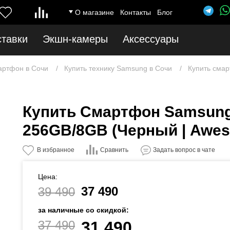
О магазине
Контакты
Блог
ставки
Экшн-камеры
Аксессуары
артфон в Сочи
Купить технику Samsung в Сочи
Купить смар
Купить Смартфон Samsung
256GB/8GB (Черный | Awes
Сравнить
В избранное
Задать вопрос в чате
Цена:
37 490
39 490
за наличные со скидкой:
37 490
31 490