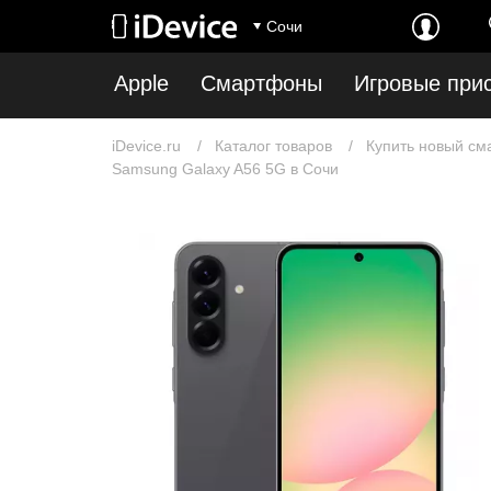
Сочи
Apple
Смартфоны
Игровые при
iDevice.ru
Каталог товаров
Купить новый см
Samsung Galaxy A56 5G в Сочи