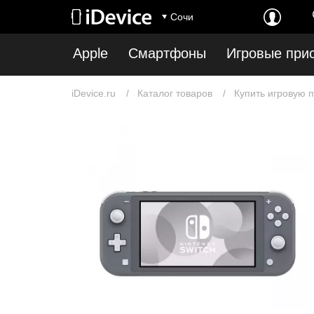
Сочи
Apple
Смартфоны
Игровые при
iDevice.ru
Каталог товаров
Купить игровую п