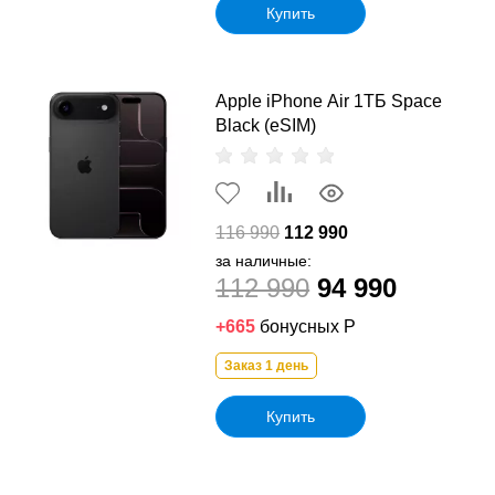
Купить
Apple iPhone Air 1ТБ Space
Black (eSIM)
116 990
112 990
за наличные:
112 990
94 990
+665
бонусных Р
Заказ 1 день
Купить