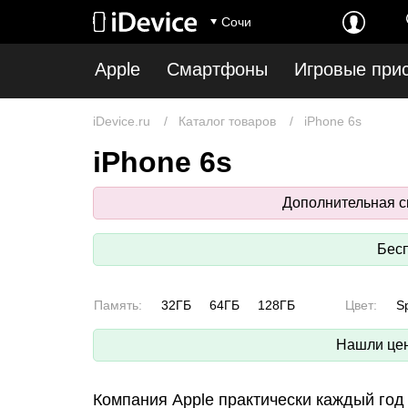
Сочи
Apple
Смартфоны
Игровые при
iDevice.ru
Каталог товаров
iPhone 6s
iPhone 6s
Дополнительная ск
Бесп
Память:
32ГБ
64ГБ
128ГБ
Цвет:
S
Нашли цен
Компания Apple практически каждый год