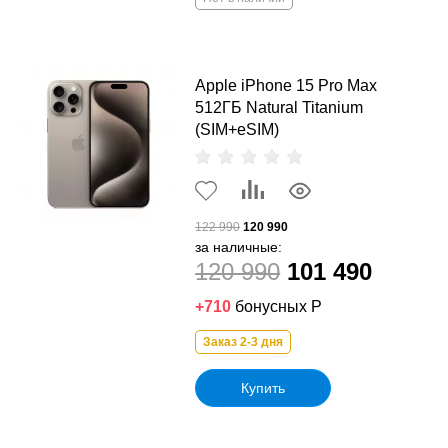
Apple iPhone 15 Pro Max
512ГБ Natural Titanium
(SIM+eSIM)
122 990
120 990
за наличные:
120 990
101 490
+710
бонусных Р
Заказ 2-3 дня
Купить