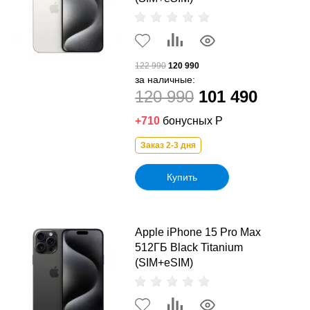
122 990
120 990
за наличные:
120 990
101 490
+710
бонусных Р
Заказ 2-3 дня
Купить
Apple iPhone 15 Pro Max
512ГБ Black Titanium
(SIM+eSIM)