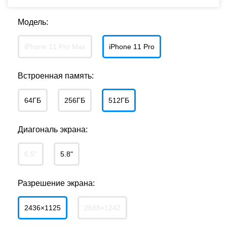
Модель:
iPhone 11 Pro Max
iPhone 11 Pro
Встроенная память:
64ГБ
256ГБ
512ГБ
Диагональ экрана:
6.5"
5.8"
Разрешение экрана:
2436×1125
2688×1242