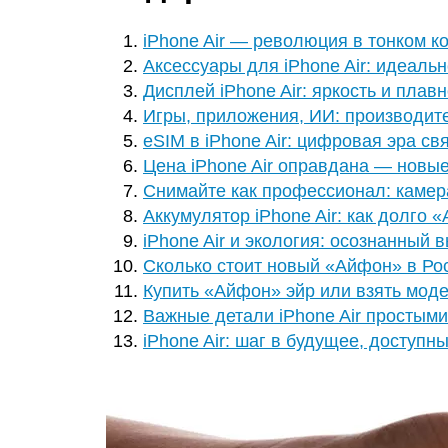
iPhone Air — революция в тонком к
Аксессуары для iPhone Air: идеаль
Дисплей iPhone Air: яркость и плав
Игры, приложения, ИИ: производит
eSIM в iPhone Air: цифровая эра св
Цена iPhone Air оправдана — новы
Снимайте как профессионал: камера
Аккумулятор iPhone Air: как долго
iPhone Air и экология: осознанный 
Сколько стоит новый «Айфон» в Ро
Купить «Айфон» эйр или взять мод
Важные детали iPhone Air простым
iPhone Air: шаг в будущее, доступн