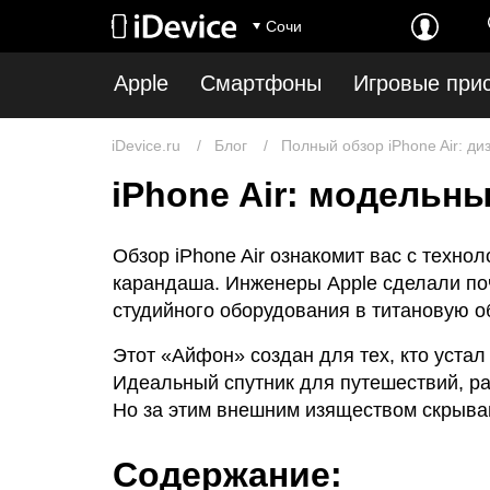
Сочи
Apple
Смартфоны
Игровые при
iDevice.ru
Блог
Полный обзор iPhone Air: ди
iPhone Air: модельн
Обзор iPhone Air ознакомит вас с техн
карандаша. Инженеры Apple сделали по
студийного оборудования в титановую о
Этот «Айфон» создан для тех, кто устал
Идеальный спутник для путешествий, раб
Но за этим внешним изяществом скрыва
Содержание: