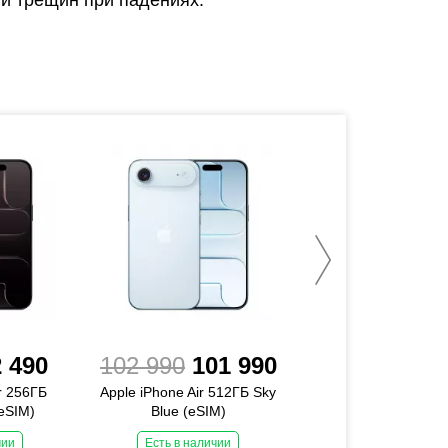
 490
102 990
101 990
100 990
98
r 256ГБ
Apple iPhone Air 512ГБ Sky
Apple iPhone Air 
eSIM)
Blue (eSIM)
Light Gold (eSI
чии
Есть в наличии
Есть в наличии