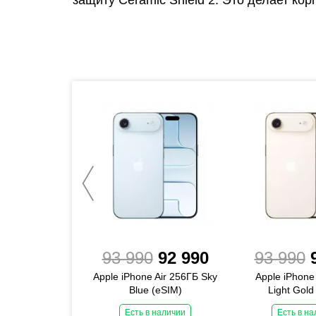
112 990
93 990
92 990
93 990
one Air 1ТБ
Apple iPhone Air 256ГБ Sky
Apple iPhone
ack (eSIM)
Blue (eSIM)
Light Gold
 1 день
Есть в наличии
Есть в н