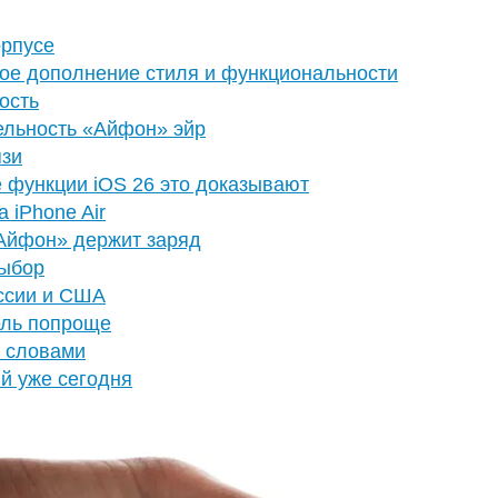
орпусе
ное дополнение стиля и функциональности
ность
ельность «Айфон» эйр
язи
е функции iOS 26 это доказывают
 iPhone Air
 «Айфон» держит заряд
выбор
ссии и США
ель попроще
и словами
ый уже сегодня