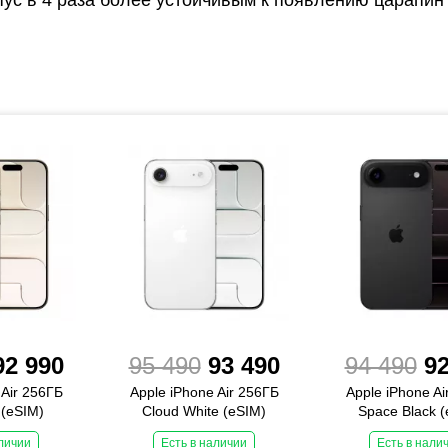
92 990
95 490
93 490
94 490
92
 Air 256ГБ
Apple iPhone Air 256ГБ
Apple iPhone Ai
 (eSIM)
Cloud White (eSIM)
Space Black (
аличии
Есть в наличии
Есть в нали