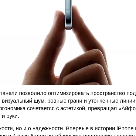
анели позволило оптимизировать пространство под 
 визуальный шум, ровные грани и утонченные линии 
ргономика сочетается с эстетикой, превращая «Айфо
 и руки.
ости, но и о надежности. Впервые в истории iPhone 
рпус в 4 раза более устойчивым к появлению царапин