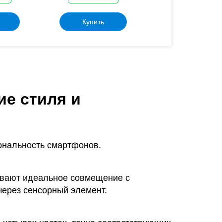
Купить
Купить
ие стиля и
ональность смартфонов.
чивают идеальное совмещение с
через сенсорный элемент.