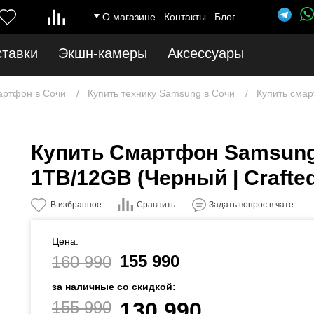
О магазине
Контакты
Блог
ставки
Экшн-камеры
Аксессуары
артфон в Сочи
Купить технику Samsung в Сочи
Купить смар
Купить Смартфон Samsung 
1TB/12GB (Черный | Crafted
Сравнить
В избранное
Задать вопрос в чате
Цена:
155 990
160 990
за наличные со скидкой:
155 990
130 990