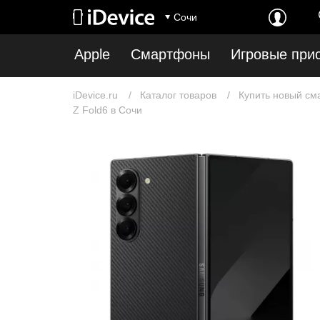
Сочи
Apple
Смартфоны
Игровые при
iDevice.ru
Каталог товаров
Купить новый см
Z Fold6 в Сочи