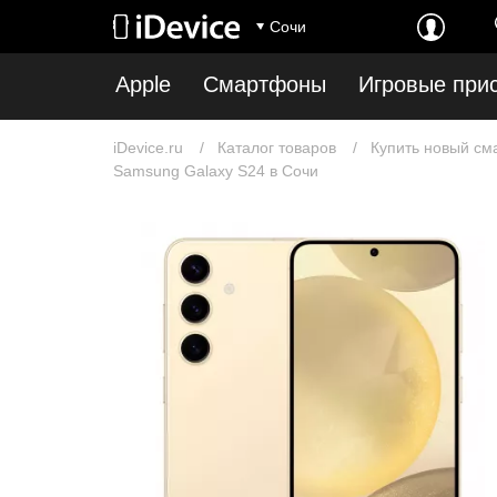
Сочи
Apple
Смартфоны
Игровые при
iDevice.ru
Каталог товаров
Купить новый см
Samsung Galaxy S24 в Сочи