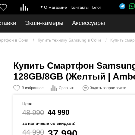
О магазине
Контакты
Блог
ставки
Экшн-камеры
Аксессуары
артфон в Сочи
Купить технику Samsung в Сочи
Купить смар
Купить Смартфон Samsung
128GB/8GB (Желтый | Amber
Сравнить
В избранное
Задать вопрос в чате
Цена:
44 990
48 990
за наличные со скидкой:
44 990
37 990