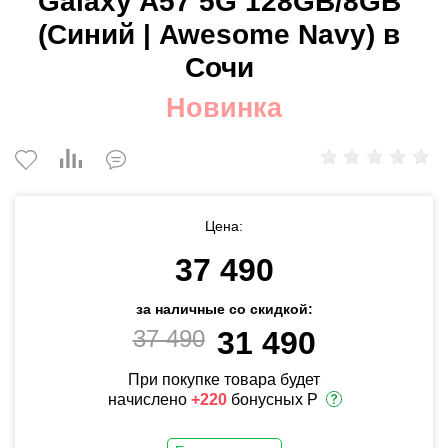
Galaxy A57 5G 128GB/8GB
(Синий | Awesome Navy) в
Сочи
Новинка
Цена:
37 490
за наличные со скидкой:
37 490
31 490
При покупке товара будет
начислено
+220
бонусных Р