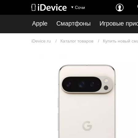
Сочи
Apple
Смартфоны
Игровые при
iDevice.ru
Каталог товаров
Купить новый см