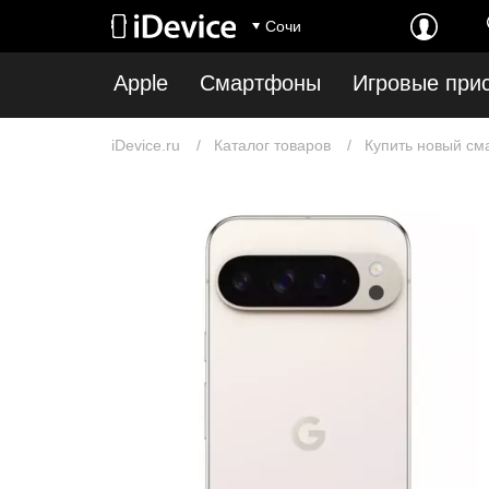
Сочи
Apple
Смартфоны
Игровые при
iDevice.ru
Каталог товаров
Купить новый см