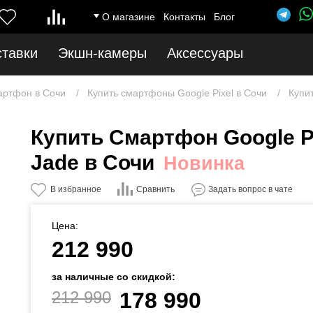
О магазине
Контакты
Блог
ставки
Экшн-камеры
Аксессуары
артфон в Сочи
Купить смартфоны Google Pixel в Сочи
Купит
Купить Смартфон Google Pi
Jade в Сочи
Новинка
Сравнить
В избранное
Задать вопрос в чате
Цена:
212 990
за наличные со скидкой:
212 990
178 990