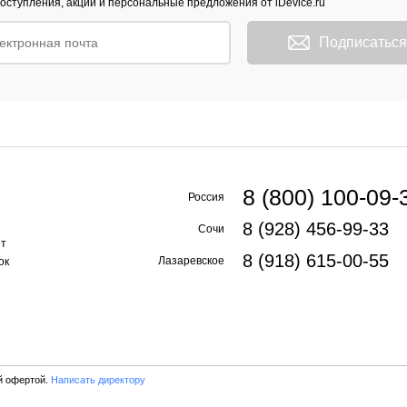
оступления, акции и персональные предложения от iDevice.ru
Подписаться
8 (800) 100-09-
Россия
8 (928) 456-99-33
Сочи
ет
8 (918) 615-00-55
Лазаревское
ок
й офертой.
Написать директору