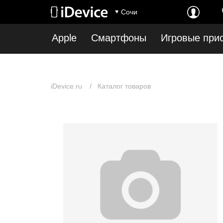
Notice
: Undefined index: first_show_in_stock in
/var/www/www-root/data/www/idev
Сочи
root/data/www/idevice.ru/catalog/model/catalog/category.php
on line
12
Apple
Смартфоны
Игровые при
iDevice.ru
Каталог товаров