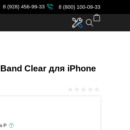
parent_id in
/var/www/www-
8 (928) 456-99-33
8 (800) 100-09-33
+Band Clear для iPhone
х Р