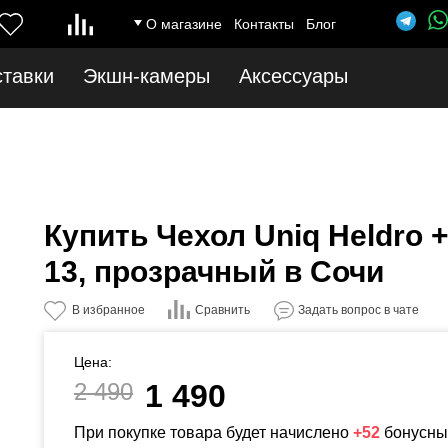
ice.ru/catalog/model/catalog/category.php
on line
12
Notice
: Undefined index: 
О магазине
Контакты
Блог
ставки
Экшн-камеры
Аксессуары
Купить Чехол Uniq Heldro 
13, прозрачный в Сочи
Сравнить
В избранное
Задать вопрос в чате
Цена:
2 490
1 490
При покупке товара будет начислено
+52
бонусны