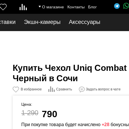
ice.ru/catalog/model/catalog/category.php
on line
12
Notice
: Undefined index: 
О магазине
Контакты
Блог
ставки
Экшн-камеры
Аксессуары
Купить Чехол Uniq Combat 
Черный в Сочи
Сравнить
В избранное
Задать вопрос в чате
Цена:
1 290
790
При покупке товара будет начислено
+28
бонусны