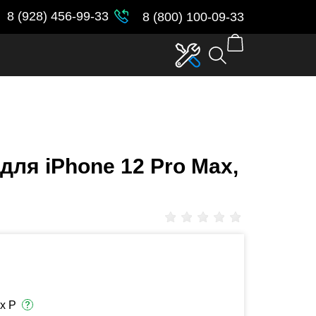
parent_id in
/var/www/www-
8 (928) 456-99-33
8 (800) 100-09-33
для iPhone 12 Pro Max,
х Р