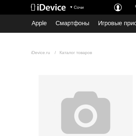
Notice
: Undefined index: first_show_in_stock in
/var/www/www-root/data/www/idev
Сочи
root/data/www/idevice.ru/catalog/model/catalog/category.php
on line
12
Apple
Смартфоны
Игровые при
iDevice.ru
Каталог товаров