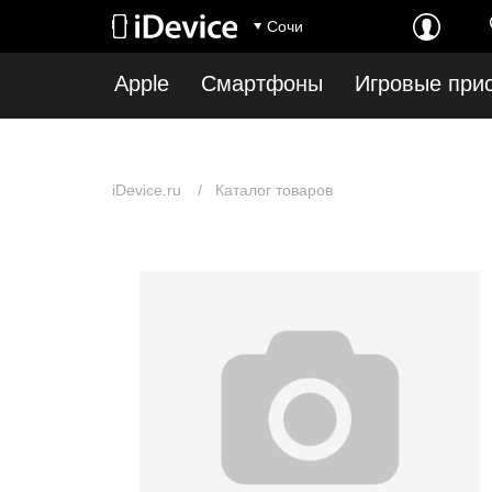
Notice
: Undefined index: first_show_in_stock in
/var/www/www-root/data/www/idev
Сочи
root/data/www/idevice.ru/catalog/model/catalog/category.php
on line
12
Apple
Смартфоны
Игровые при
iDevice.ru
Каталог товаров