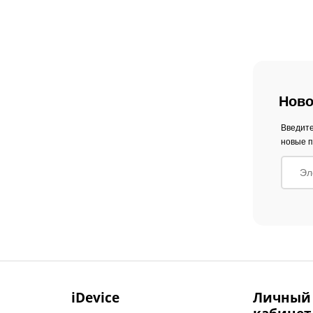
Ново
Введите
новые п
iDevice
Личный