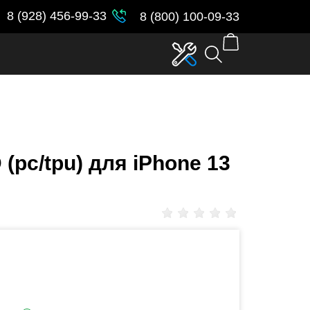
parent_id in
/var/www/www-
8 (928) 456-99-33
8 (800) 100-09-33
(pc/tpu) для iPhone 13