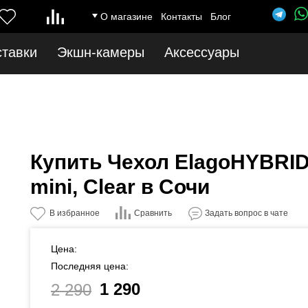
ice.ru/catalog/model/catalog/category.php
on line
12
Notice
: Undefined index: 
О магазине
Контакты
Блог
ставки
Экшн-камеры
Аксессуары
Купить Чехол ElagoHYBRID 
mini, Clear в Сочи
Сравнить
В избранное
Задать вопрос в чате
Цена:
Последняя цена:
1 290
2 290