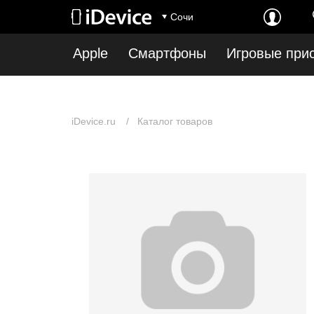
Notice
: Undefined index: first_show_in_stock in
/var/www/www-root/data/www/idev
Сочи
root/data/www/idevice.ru/catalog/model/catalog/category.php
on line
12
Apple
Смартфоны
Игровые при
iDevice.ru
Каталог товаров