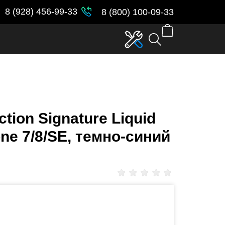
parent_id in
/var/www/www-
8 (928) 456-99-33
8 (800) 100-09-33
ion Signature Liquid
one 7/8/SE, темно-синий