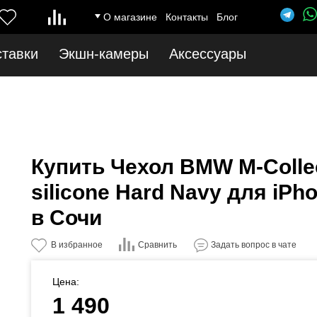
ice.ru/catalog/model/catalog/category.php
on line
12
Notice
: Undefined index: 
О магазине
Контакты
Блог
ставки
Экшн-камеры
Аксессуары
Купить Чехол BMW M-Collect
silicone Hard Navy для iPh
в Сочи
Сравнить
В избранное
Задать вопрос в чате
Цена:
1 490