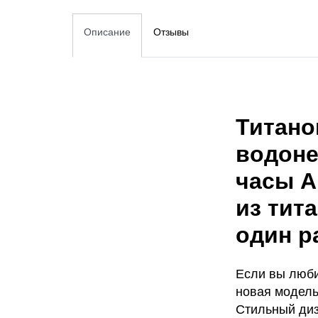
Описание
Отзывы
Титано
водоне
часы A
из тит
один р
Если вы люби
новая модель
Стильный диз