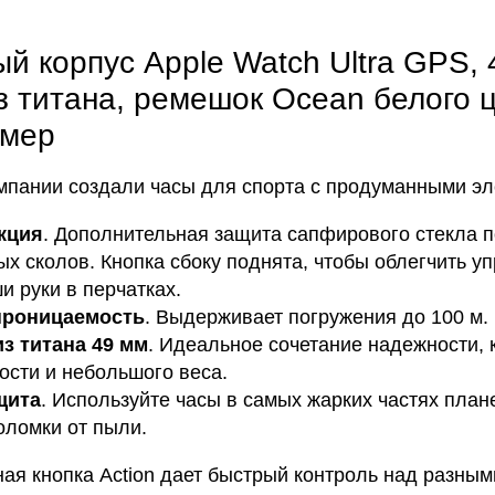
й корпус Apple Watch Ultra GPS,
з титана, ремешок Ocean белого ц
змер
пании создали часы для спорта с продуманными эл
кция
. Дополнительная защита сапфирового стекла п
х сколов. Кнопка сбоку поднята, чтобы облегчить у
и руки в перчатках.
проницаемость
. Выдерживает погружения до 100 м.
из титана 49 мм
. Идеальное сочетание надежности, 
ости и небольшого веса.
щита
. Используйте часы в самых жарких частях план
оломки от пыли.
ая кнопка Action дает быстрый контроль над разны