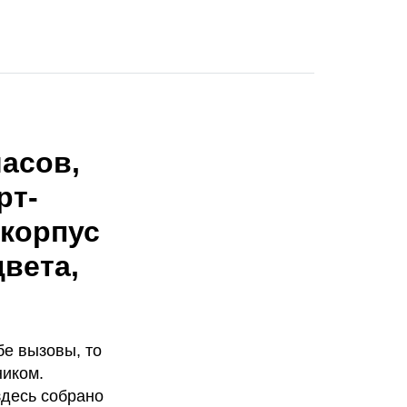
часов,
рт-
 корпус
цвета,
бе вызовы, то
ником.
здесь собрано