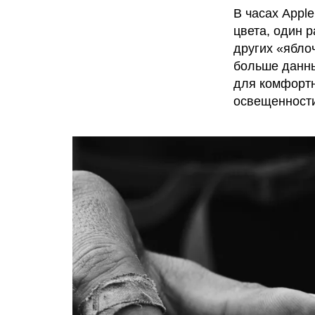
В часах Apple
цвета, один р
других «ябло
больше данны
для комфортн
освещенност