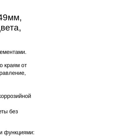
 49мм,
вета,
ементами.
о краям от
правление,
коррозийной
еты без
ми функциями: