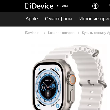
Сочи
Apple
Смартфоны
Игровые при
iDevice.ru
Каталог товаров
Купить технику A