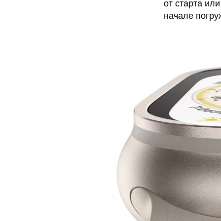
от старта ил
начале погру