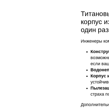
Титановы
корпус и
один ра
Инженеры ком
Констру
возможны
если ваш
Водоне
Корпус 
устойчив
Пылеза
страха п
Дополнительн