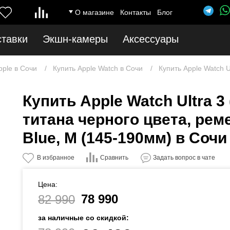
О магазине
Контакты
Блог
ставки
Экшн-камеры
Аксессуары
pple в Сочи
Купить Apple Watch в Сочи
Купить Apple Watch U
Купить Apple Watch Ultra 3 
титана черного цвета, реме
Blue, M (145-190мм) в Сочи
Сравнить
В избранное
Задать вопрос в чате
Цена:
78 990
82 990
за наличные со скидкой: