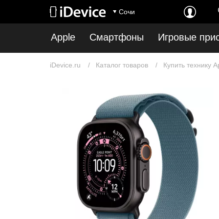
Сочи
Apple
Смартфоны
Игровые при
iDevice.ru
Каталог товаров
Купить технику A