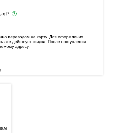
ых Р
енно переводом на карту. Для оформления
плате действует скидка. После поступления
аемому адресу.
!
нам