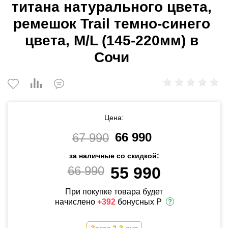
титана натурального цвета,
ремешок Trail темно-синего
цвета, M/L (145-220мм) в
Сочи
Цена:
66 990
67 990
за наличные со скидкой:
66 990
55 990
При покупке товара будет
начислено
+392
бонусных Р